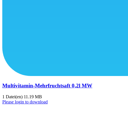
Multivitamin-Mehrfruchtsaft 0,2l MW
1 Datei(en)
11.19 MB
Please login to download