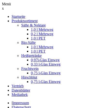
Menü
x
Suche
Startseite
nach:
Produktsortiment
Säfte & Nektare
1,0 l Mehrweg
0,2 l Mehrweg
1,0 l PET
Bio-Säfte
1,0 l Mehrweg
1,0 l PET
Heißgetränke
0,97l-Glas Einweg
0,33 l-Glas Einweg
Fruchtwein
0,75 l-Glas Einweg
Hirschblut
0,75 l-Glas Einweg
Vertrieb
Datenblätter
Mediathek
|
Impressum
|
Datenschutz