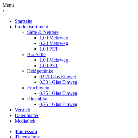
Menü
x
Suche
Startseite
nach:
Produktsortiment
Säfte & Nektare
1,0 l Mehrweg
0,2 l Mehrweg
1,0 l PET
Bio-Säfte
1,0 l Mehrweg
1,0 l PET
Heißgetränke
0,97l-Glas Einweg
0,33 l-Glas Einweg
Fruchtwein
0,75 l-Glas Einweg
Hirschblut
0,75 l-Glas Einweg
Vertrieb
Datenblätter
Mediathek
|
Impressum
|
Datenschutz