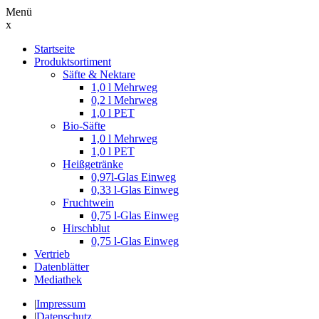
Menü
x
Suche
Startseite
nach:
Produktsortiment
Säfte & Nektare
1,0 l Mehrweg
0,2 l Mehrweg
1,0 l PET
Bio-Säfte
1,0 l Mehrweg
1,0 l PET
Heißgetränke
0,97l-Glas Einweg
0,33 l-Glas Einweg
Fruchtwein
0,75 l-Glas Einweg
Hirschblut
0,75 l-Glas Einweg
Vertrieb
Datenblätter
Mediathek
|
Impressum
|
Datenschutz