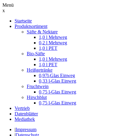
Menü
x
Suche
Startseite
nach:
Produktsortiment
Säfte & Nektare
1,0 l Mehrweg
0,2 l Mehrweg
1,0 l PET
Bio-Säfte
1,0 l Mehrweg
1,0 l PET
Heißgetränke
0,97l-Glas Einweg
0,33 l-Glas Einweg
Fruchtwein
0,75 l-Glas Einweg
Hirschblut
0,75 l-Glas Einweg
Vertrieb
Datenblätter
Mediathek
|
Impressum
|
Datenschutz