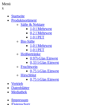
Menü
x
Suche
Startseite
nach:
Produktsortiment
Säfte & Nektare
1,0 l Mehrweg
0,2 l Mehrweg
1,0 l PET
Bio-Säfte
1,0 l Mehrweg
1,0 l PET
Heißgetränke
0,97l-Glas Einweg
0,33 l-Glas Einweg
Fruchtwein
0,75 l-Glas Einweg
Hirschblut
0,75 l-Glas Einweg
Vertrieb
Datenblätter
Mediathek
|
Impressum
|
Datenschutz