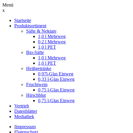
Menü
x
Suche
Startseite
nach:
Produktsortiment
Säfte & Nektare
1,0 l Mehrweg
0,2 l Mehrweg
1,0 l PET
Bio-Säfte
1,0 l Mehrweg
1,0 l PET
Heißgetränke
0,97l-Glas Einweg
0,33 l-Glas Einweg
Fruchtwein
0,75 l-Glas Einweg
Hirschblut
0,75 l-Glas Einweg
Vertrieb
Datenblätter
Mediathek
|
Impressum
|
Datenschutz