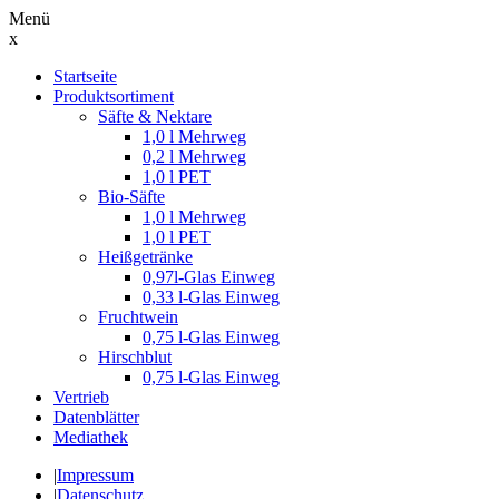
Menü
x
Suche
Startseite
nach:
Produktsortiment
Säfte & Nektare
1,0 l Mehrweg
0,2 l Mehrweg
1,0 l PET
Bio-Säfte
1,0 l Mehrweg
1,0 l PET
Heißgetränke
0,97l-Glas Einweg
0,33 l-Glas Einweg
Fruchtwein
0,75 l-Glas Einweg
Hirschblut
0,75 l-Glas Einweg
Vertrieb
Datenblätter
Mediathek
|
Impressum
|
Datenschutz