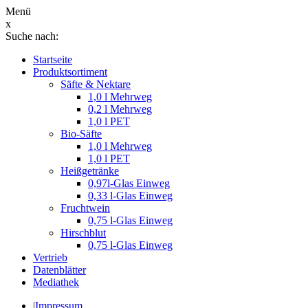
Menü
x
Suche nach:
Startseite
Produktsortiment
Säfte & Nektare
1,0 l Mehrweg
0,2 l Mehrweg
1,0 l PET
Bio-Säfte
1,0 l Mehrweg
1,0 l PET
Heißgetränke
0,97l-Glas Einweg
0,33 l-Glas Einweg
Fruchtwein
0,75 l-Glas Einweg
Hirschblut
0,75 l-Glas Einweg
Vertrieb
Datenblätter
Mediathek
|
Impressum