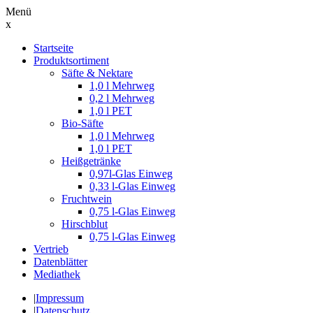
Menü
x
Suche
Startseite
nach:
Produktsortiment
Säfte & Nektare
1,0 l Mehrweg
0,2 l Mehrweg
1,0 l PET
Bio-Säfte
1,0 l Mehrweg
1,0 l PET
Heißgetränke
0,97l-Glas Einweg
0,33 l-Glas Einweg
Fruchtwein
0,75 l-Glas Einweg
Hirschblut
0,75 l-Glas Einweg
Vertrieb
Datenblätter
Mediathek
|
Impressum
|
Datenschutz