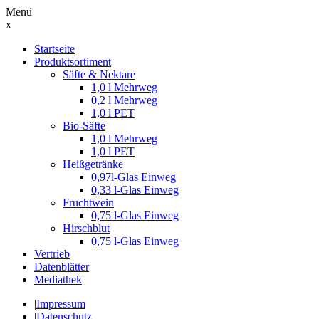
Menü
x
Suche
Startseite
nach:
Produktsortiment
Säfte & Nektare
1,0 l Mehrweg
0,2 l Mehrweg
1,0 l PET
Bio-Säfte
1,0 l Mehrweg
1,0 l PET
Heißgetränke
0,97l-Glas Einweg
0,33 l-Glas Einweg
Fruchtwein
0,75 l-Glas Einweg
Hirschblut
0,75 l-Glas Einweg
Vertrieb
Datenblätter
Mediathek
|
Impressum
|
Datenschutz