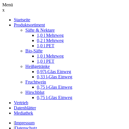
Menü
x
Suche
Startseite
nach:
Produktsortiment
Säfte & Nektare
1,0 l Mehrweg
0,2 l Mehrweg
1,0 l PET
Bio-Säfte
1,0 l Mehrweg
1,0 l PET
Heißgetränke
0,97l-Glas Einweg
0,33 l-Glas Einweg
Fruchtwein
0,75 l-Glas Einweg
Hirschblut
0,75 l-Glas Einweg
Vertrieb
Datenblätter
Mediathek
|
Impressum
|
Datenschutz