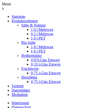
Menü
x
Suche
Startseite
nach:
Produktsortiment
Säfte & Nektare
1,0 l Mehrweg
0,2 l Mehrweg
1,0 l PET
Bio-Säfte
1,0 l Mehrweg
1,0 l PET
Heißgetränke
0,97l-Glas Einweg
0,33 l-Glas Einweg
Fruchtwein
0,75 l-Glas Einweg
Hirschblut
0,75 l-Glas Einweg
Vertrieb
Datenblätter
Mediathek
|
Impressum
|
Datenschutz