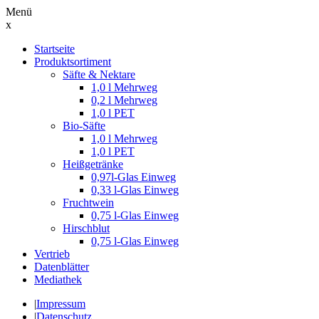
Menü
x
Suche
Startseite
nach:
Produktsortiment
Säfte & Nektare
1,0 l Mehrweg
0,2 l Mehrweg
1,0 l PET
Bio-Säfte
1,0 l Mehrweg
1,0 l PET
Heißgetränke
0,97l-Glas Einweg
0,33 l-Glas Einweg
Fruchtwein
0,75 l-Glas Einweg
Hirschblut
0,75 l-Glas Einweg
Vertrieb
Datenblätter
Mediathek
|
Impressum
|
Datenschutz