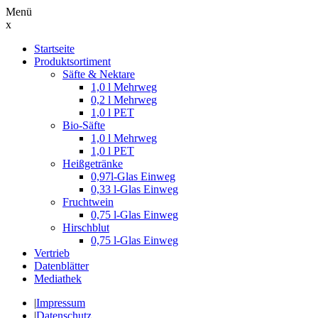
Menü
x
Suche
Startseite
nach:
Produktsortiment
Säfte & Nektare
1,0 l Mehrweg
0,2 l Mehrweg
1,0 l PET
Bio-Säfte
1,0 l Mehrweg
1,0 l PET
Heißgetränke
0,97l-Glas Einweg
0,33 l-Glas Einweg
Fruchtwein
0,75 l-Glas Einweg
Hirschblut
0,75 l-Glas Einweg
Vertrieb
Datenblätter
Mediathek
|
Impressum
|
Datenschutz