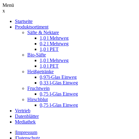
Menü
x
Suche
Startseite
nach:
Produktsortiment
Säfte & Nektare
1,0 l Mehrweg
0,2 l Mehrweg
1,0 l PET
Bio-Säfte
1,0 l Mehrweg
1,0 l PET
Heißgetränke
0,97l-Glas Einweg
0,33 l-Glas Einweg
Fruchtwein
0,75 l-Glas Einweg
Hirschblut
0,75 l-Glas Einweg
Vertrieb
Datenblätter
Mediathek
|
Impressum
|
Datenschutz