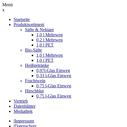
Menü
x
Suche
Startseite
nach:
Produktsortiment
Säfte & Nektare
1,0 l Mehrweg
0,2 l Mehrweg
1,0 l PET
Bio-Säfte
1,0 l Mehrweg
1,0 l PET
Heißgetränke
0,97l-Glas Einweg
0,33 l-Glas Einweg
Fruchtwein
0,75 l-Glas Einweg
Hirschblut
0,75 l-Glas Einweg
Vertrieb
Datenblätter
Mediathek
|
Impressum
|
Datenschutz