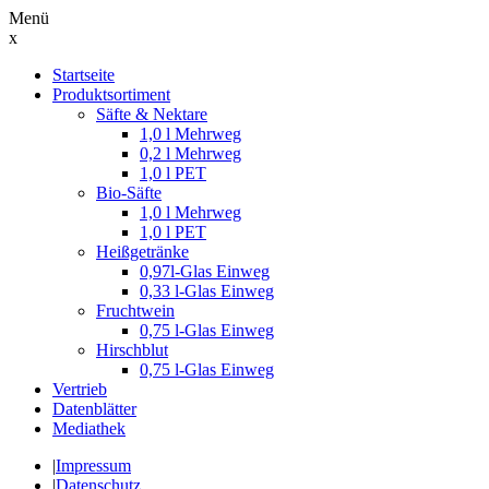
Menü
x
Suche
Startseite
nach:
Produktsortiment
Säfte & Nektare
1,0 l Mehrweg
0,2 l Mehrweg
1,0 l PET
Bio-Säfte
1,0 l Mehrweg
1,0 l PET
Heißgetränke
0,97l-Glas Einweg
0,33 l-Glas Einweg
Fruchtwein
0,75 l-Glas Einweg
Hirschblut
0,75 l-Glas Einweg
Vertrieb
Datenblätter
Mediathek
|
Impressum
|
Datenschutz